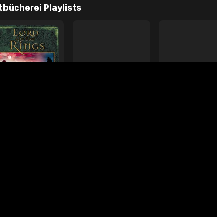
ällt
ages
Your Favorite Toy
Drive Safe
l Diamond
Foo Fighters
My
bücherei Playlists