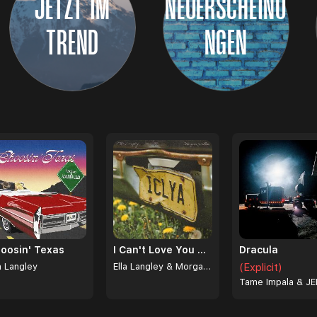
JETZT IM
NEUERSCHEINU
TREND
NGEN
oosin' Texas
I Can't Love You Anymore
Dracula
a Langley
Ella Langley & Morgan Wallen
(Explicit)
Tame Impala & JE