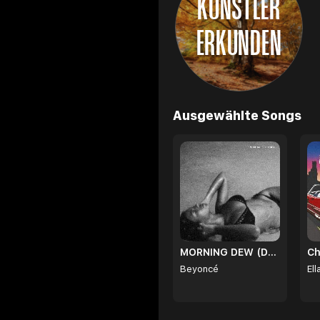
KÜNSTLER
ERKUNDEN
Browse
Ausgewählte Songs
MORNING DEW (DONK)
Ch
Beyoncé
Ell